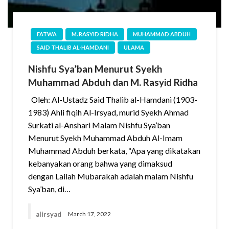
FATWA
M. RASYID RIDHA
MUHAMMAD ABDUH
SAID THALIB AL-HAMDANI
ULAMA
Nishfu Sya’ban Menurut Syekh
Muhammad Abduh dan M. Rasyid Ridha
Oleh: Al-Ustadz Said Thalib al-Hamdani (1903-
1983) Ahli fiqih Al-Irsyad, murid Syekh Ahmad
Surkati al-Anshari Malam Nishfu Sya’ban
Menurut Syekh Muhammad Abduh Al-Imam
Muhammad Abduh berkata, “Apa yang dikatakan
kebanyakan orang bahwa yang dimaksud
dengan Lailah Mubarakah adalah malam Nishfu
Sya’ban, di…
alirsyad
March 17, 2022