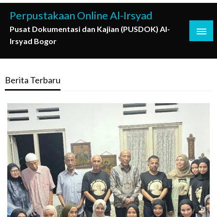
Skip
Perpustakaan Online Al-Irsyad
to
Pusat Dokumentasi dan Kajian (PUSDOK) Al-
content
Irsyad Bogor
Berita Terbaru