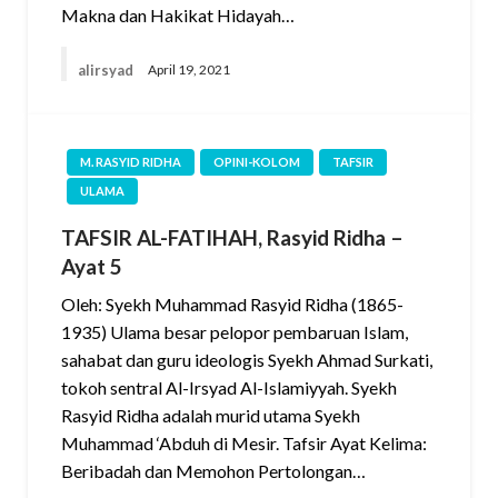
Makna dan Hakikat Hidayah…
alirsyad
April 19, 2021
M. RASYID RIDHA
OPINI-KOLOM
TAFSIR
ULAMA
TAFSIR AL-FATIHAH, Rasyid Ridha –
Ayat 5
Oleh: Syekh Muhammad Rasyid Ridha (1865-
1935) Ulama besar pelopor pembaruan Islam,
sahabat dan guru ideologis Syekh Ahmad Surkati,
tokoh sentral Al-Irsyad Al-Islamiyyah. Syekh
Rasyid Ridha adalah murid utama Syekh
Muhammad ‘Abduh di Mesir. Tafsir Ayat Kelima:
Beribadah dan Memohon Pertolongan…