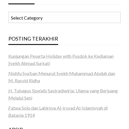
KATEGORI
POSTING TERAKHIR
Kunjungan Peserta Holiday with Pusdok ke Kediaman
Syekh Ahmad Surkati
Nishfu Sya’ban Menurut Syekh Muhammad Abduh dan
M. Rasyid Ridha
H. Tubagus Sjoe’aib Sastradiwirja: Ulama yang Berjuang
Melalui Seni
Fatwa Solo dan Lahirnya Al-Irsyad Al-Islamiyyah di
Batavia 1914