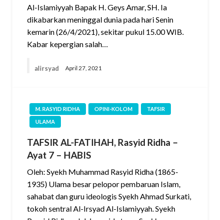
Al-Islamiyyah Bapak H. Geys Amar, SH. Ia
dikabarkan meninggal dunia pada hari Senin
kemarin (26/4/2021), sekitar pukul 15.00 WIB.
Kabar kepergian salah…
alirsyad
April 27, 2021
M. RASYID RIDHA
OPINI-KOLOM
TAFSIR
ULAMA
TAFSIR AL-FATIHAH, Rasyid Ridha –
Ayat 7 – HABIS
Oleh: Syekh Muhammad Rasyid Ridha (1865-
1935) Ulama besar pelopor pembaruan Islam,
sahabat dan guru ideologis Syekh Ahmad Surkati,
tokoh sentral Al-Irsyad Al-Islamiyyah. Syekh