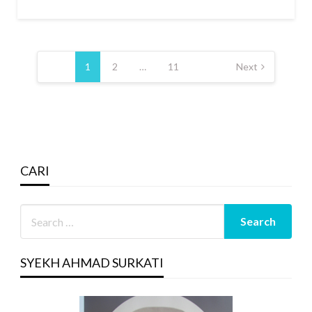
Posts
pagination
1
2
…
11
Next
CARI
SYEKH AHMAD SURKATI