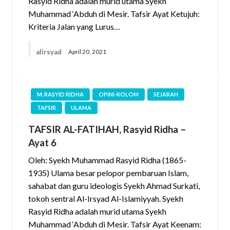
Rasyid Ridha adalah murid utama Syekh
Muhammad ‘Abduh di Mesir. Tafsir Ayat Ketujuh:
Kriteria Jalan yang Lurus…
alirsyad
April 20, 2021
M. RASYID RIDHA
OPINI-KOLOM
SEJARAH
TAFSIR
ULAMA
TAFSIR AL-FATIHAH, Rasyid Ridha –
Ayat 6
Oleh: Syekh Muhammad Rasyid Ridha (1865-
1935) Ulama besar pelopor pembaruan Islam,
sahabat dan guru ideologis Syekh Ahmad Surkati,
tokoh sentral Al-Irsyad Al-Islamiyyah. Syekh
Rasyid Ridha adalah murid utama Syekh
Muhammad ‘Abduh di Mesir. Tafsir Ayat Keenam: