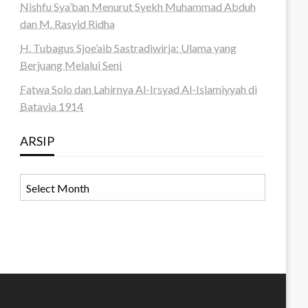
Nishfu Sya’ban Menurut Syekh Muhammad Abduh
dan M. Rasyid Ridha
H. Tubagus Sjoe’aib Sastradiwirja: Ulama yang
Berjuang Melalui Seni
Fatwa Solo dan Lahirnya Al-Irsyad Al-Islamiyyah di
Batavia 1914
ARSIP
ARSIP