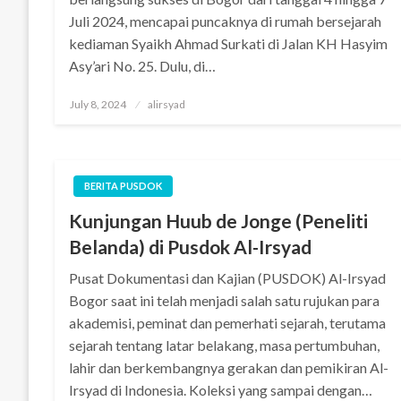
Juli 2024, mencapai puncaknya di rumah bersejarah
kediaman Syaikh Ahmad Surkati di Jalan KH Hasyim
Asy’ari No. 25. Dulu, di…
Posted
July 8, 2024
alirsyad
on
BERITA PUSDOK
Kunjungan Huub de Jonge (Peneliti
Belanda) di Pusdok Al-Irsyad
Pusat Dokumentasi dan Kajian (PUSDOK) Al-Irsyad
Bogor saat ini telah menjadi salah satu rujukan para
akademisi, peminat dan pemerhati sejarah, terutama
sejarah tentang latar belakang, masa pertumbuhan,
lahir dan berkembangnya gerakan dan pemikiran Al-
Irsyad di Indonesia. Koleksi yang sampai dengan…