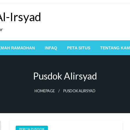
l-Irsyad
or
KMAH RAMADHAN
INFAQ
PETA SITUS
TENTANG KAM
Pusdok Alirsyad
HOMEPAGE
PUSDOK ALIRSYAD
BERITA PUSDOK