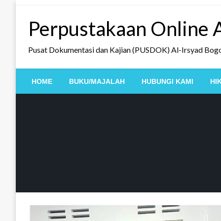
Skip
to
Perpustakaan Online A
content
Pusat Dokumentasi dan Kajian (PUSDOK) Al-Irsyad Bog
HOME
BUKU/MAJALAH
HUBUNGI KAMI
HI