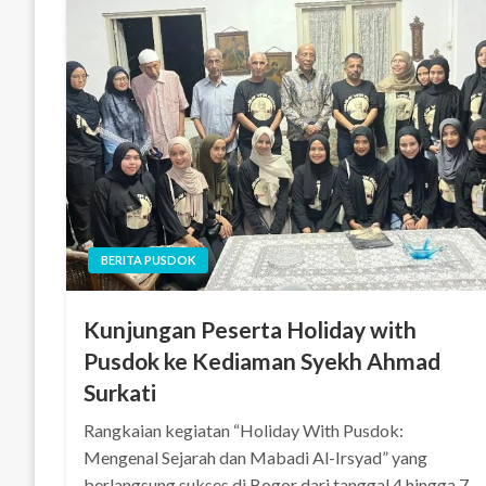
BERITA PUSDOK
Kunjungan Peserta Holiday with
Pusdok ke Kediaman Syekh Ahmad
Surkati
Rangkaian kegiatan “Holiday With Pusdok:
Mengenal Sejarah dan Mabadi Al-Irsyad” yang
berlangsung sukses di Bogor dari tanggal 4 hingga 7