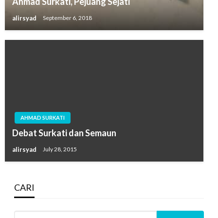
Ahmad Surkati, Pejuang Sejati
alirsyad
September 6, 2018
AHMAD SURKATI
Debat Surkati dan Semaun
alirsyad
July 28, 2015
CARI