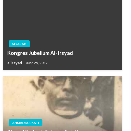
SEJARAH
Kongres Jubelium Al-Irsyad
alirsyad
June 25, 2017
AHMAD SURKATI