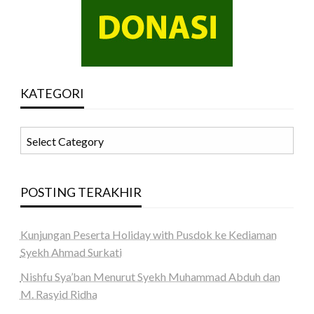
KATEGORI
KATEGORI
POSTING TERAKHIR
Kunjungan Peserta Holiday with Pusdok ke Kediaman
Syekh Ahmad Surkati
Nishfu Sya’ban Menurut Syekh Muhammad Abduh dan
M. Rasyid Ridha