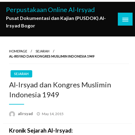
Skip
Perpustakaan Online Al-Irsyad
to
Pusat Dokumentasi dan Kajian (PUSDOK) Al-
content
Irsyad Bogor
HOMEPAGE
SEJARAH
AL-IRSYAD DAN KONGRES MUSLIMIN INDONESIA 1949
SEJARAH
Al-Irsyad dan Kongres Muslimin
Indonesia 1949
Posted
alirsyad
May 14, 2015
on
Kronik Sejarah Al-Irsyad: