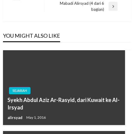
navigation
Mabadi Alirsyad (4 dari 6
Post
Next
bagian)
Post
YOU MIGHT ALSO LIKE
SEJARAH
Syekh Abdul Aziz Ar-Rasyid, dari Kuwait ke Al-
Irsyad
alirsyad
May 1, 2016