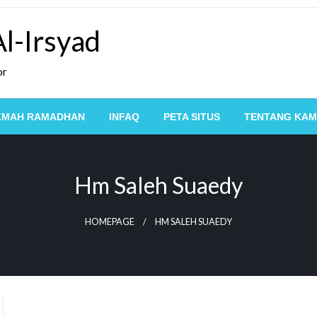
l-Irsyad
or
KMAH RAMADHAN
INFAQ
PETA SITUS
TENTANG KAM
Hm Saleh Suaedy
HOMEPAGE
HM SALEH SUAEDY