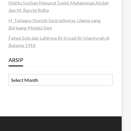
Nishfu Sya’ban Menurut Syekh Muhammad Abduh
dan M. Rasyid Ridha
H. Tubagus Sjoe’aib Sastradiwirja: Ulama yang
Berjuang Melalui Seni
Fatwa Solo dan Lahirnya Al-Irsyad Al-Islamiyyah di
Batavia 1914
ARSIP
ARSIP