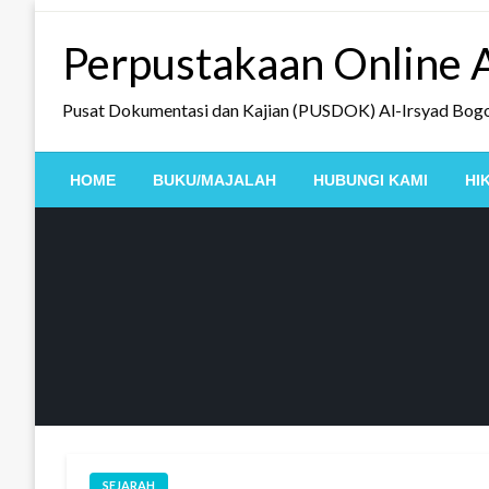
Skip
to
Perpustakaan Online A
content
Pusat Dokumentasi dan Kajian (PUSDOK) Al-Irsyad Bog
HOME
BUKU/MAJALAH
HUBUNGI KAMI
HI
SEJARAH