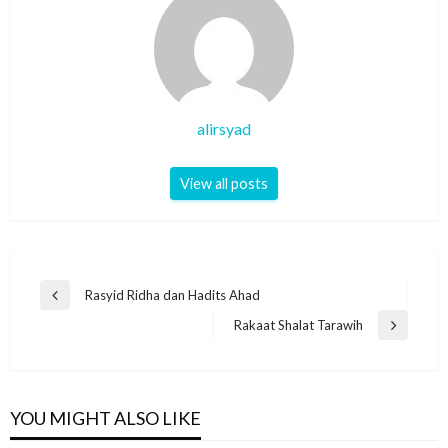
alirsyad
View all posts
Post
Rasyid Ridha dan Hadits Ahad
Previous
navigation
Post
Rakaat Shalat Tarawih
Next
Post
YOU MIGHT ALSO LIKE