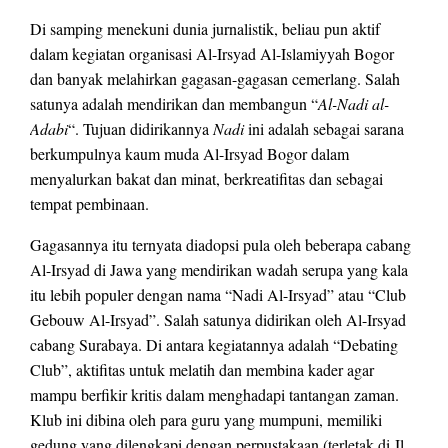
Di samping menekuni dunia jurnalistik, beliau pun aktif
dalam kegiatan organisasi Al-Irsyad Al-Islamiyyah Bogor
dan banyak melahirkan gagasan-gagasan cemerlang. Salah
satunya adalah mendirikan dan membangun “
Al-Nadi al-
Adabi
“. Tujuan didirikannya
Nadi
ini adalah sebagai sarana
berkumpulnya kaum muda Al-Irsyad Bogor dalam
menyalurkan bakat dan minat, berkreatifitas dan sebagai
tempat pembinaan.
Gagasannya itu ternyata diadopsi pula oleh beberapa cabang
Al-Irsyad di Jawa yang mendirikan wadah serupa yang kala
itu lebih populer dengan nama “Nadi Al-Irsyad” atau “Club
Gebouw Al-Irsyad”. Salah satunya didirikan oleh Al-Irsyad
cabang Surabaya. Di antara kegiatannya adalah “Debating
Club”, aktifitas untuk melatih dan membina kader agar
mampu berfikir kritis dalam menghadapi tantangan zaman.
Klub ini dibina oleh para guru yang mumpuni, memiliki
gedung yang dilengkapi dengan perpustakaan (terletak di Jl.