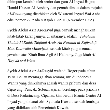
dihimpun kembali oleh senior dan guru Al-Irsyad Bogor,
Hamid Hassan Al-Anshary dan pernah dimuat dalam majalah
Al-Kuwait
yang diterbitkan oleh Wizarotul Irsyad Wal Anba,
edisi nomor 72, pada 8 Rajab 1385 H (November 1965).
Syekh Abdul Aziz Ar-Rasyid juga banyak menghasilkan
kitab-kitab karangannya, di antaranya adalah:
Tahqiequl
Thalab Fi Radd: Tuhfaitil Arab, An Nashaih al-Kafiyah fi
Man Yatawalla Muawiyah
, sebuah kitab yang memuat
jawaban atas Kitab Ibnu Agil Al-Hadramy. Juga kitab
Al-
Hay’ah wal Islam
.
Syekh Abdul Aziz Ar-Rasyid wafat di Bogor pada tahun
1938. Beliau meninggalakan seorang istri di Indonesia.
Wanita yang dinikahinya adalah wanita pribumi dari desa
Cipayung, Puncak. Sebuah sejarah berulang, pada jejaknya
di Desa Padarincang, Cipanas, kini berdiri Islamic Center Al-
Irsyad yang didanai oleh Syuhada Kuwait, sebuah lembaga
yang didirikan oleh Pemerintah Kuwait.