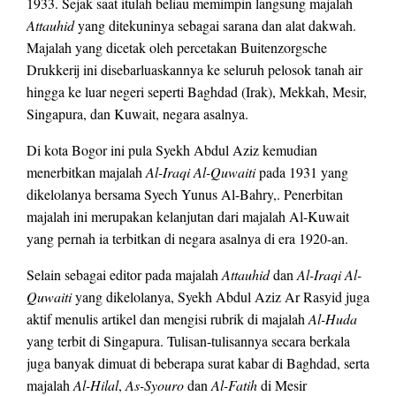
1933. Sejak saat itulah beliau memimpin langsung majalah
Attauhid
yang ditekuninya sebagai sarana dan alat dakwah.
Majalah yang dicetak oleh percetakan Buitenzorgsche
Drukkerij ini disebarluaskannya ke seluruh pelosok tanah air
hingga ke luar negeri seperti Baghdad (Irak), Mekkah, Mesir,
Singapura, dan Kuwait, negara asalnya.
Di kota Bogor ini pula Syekh Abdul Aziz kemudian
menerbitkan majalah
Al-Iraqi Al-Quwaiti
pada 1931 yang
dikelolanya bersama Syech Yunus Al-Bahry,. Penerbitan
majalah ini merupakan kelanjutan dari majalah Al-Kuwait
yang pernah ia terbitkan di negara asalnya di era 1920-an.
Selain sebagai editor pada majalah
Attauhid
dan
Al-Iraqi Al-
Quwaiti
yang dikelolanya, Syekh Abdul Aziz Ar Rasyid juga
aktif menulis artikel dan mengisi rubrik di majalah
Al-Huda
yang terbit di Singapura. Tulisan-tulisannya secara berkala
juga banyak dimuat di beberapa surat kabar di Baghdad, serta
majalah
Al-Hilal
,
As-Syouro
dan
Al-Fatih
di Mesir