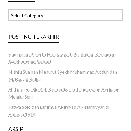
KATEGORI
POSTING TERAKHIR
Kunjungan Peserta Holiday with Pusdok ke Kediaman
Syekh Ahmad Surkati
Nishfu Sya’ban Menurut Syekh Muhammad Abduh dan
M. Rasyid Ridha
H. Tubagus Sjoe’aib Sastradiwirja: Ulama yang Berjuang
Melalui Seni
Fatwa Solo dan Lahirnya Al-Irsyad Al-Islamiyyah di
Batavia 1914
ARSIP