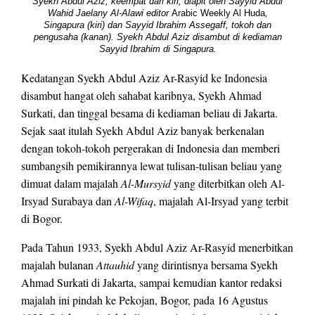
Syekh Abdul Aziz, keempat dari kiri, diapit oleh Sayyid Abdul
Wahid Jaelany Al-Alawi editor
Arabic Weekly Al Huda
,
Singapura (kiri) dan Sayyid Ibrahim Assegaff, tokoh dan
pengusaha (kanan). Syekh Abdul Aziz disambut di kediaman
Sayyid Ibrahim di Singapura.
Kedatangan Syekh Abdul Aziz Ar-Rasyid ke Indonesia
disambut hangat oleh sahabat karibnya, Syekh Ahmad
Surkati, dan tinggal besama di kediaman beliau di Jakarta.
Sejak saat itulah Syekh Abdul Aziz banyak berkenalan
dengan tokoh-tokoh pergerakan di Indonesia dan memberi
sumbangsih pemikirannya lewat tulisan-tulisan beliau yang
dimuat dalam majalah
Al-Mursyid
yang diterbitkan oleh Al-
Irsyad Surabaya dan
Al-Wifaq
, majalah Al-Irsyad yang terbit
di Bogor.
Pada Tahun 1933, Syekh Abdul Aziz Ar-Rasyid menerbitkan
majalah bulanan
Attauhid
yang dirintisnya bersama Syekh
Ahmad Surkati di Jakarta, sampai kemudian kantor redaksi
majalah ini pindah ke Pekojan, Bogor, pada 16 Agustus