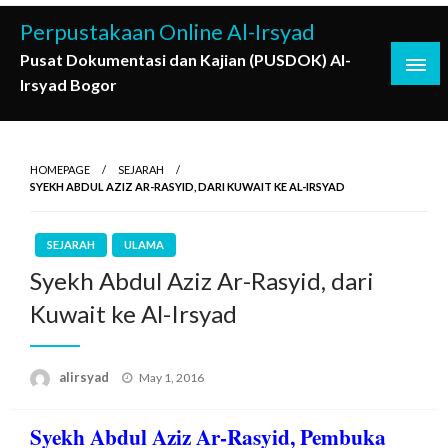
Skip
Perpustakaan Online Al-Irsyad
to
Pusat Dokumentasi dan Kajian (PUSDOK) Al-
content
Irsyad Bogor
HOMEPAGE
SEJARAH
SYEKH ABDUL AZIZ AR-RASYID, DARI KUWAIT KE AL-IRSYAD
SEJARAH
ULAMA
Syekh Abdul Aziz Ar-Rasyid, dari
Kuwait ke Al-Irsyad
Posted
alirsyad
May 1, 2016
on
Syekh Abdul Aziz Ar-Rasyid, Pembuka