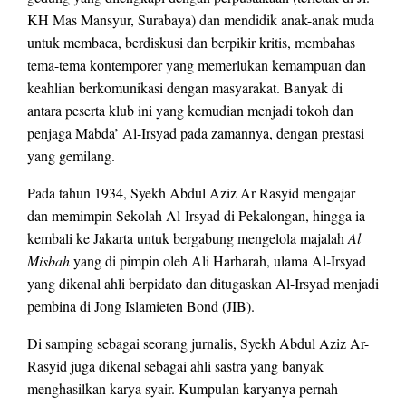
KH Mas Mansyur, Surabaya) dan mendidik anak-anak muda
untuk membaca, berdiskusi dan berpikir kritis, membahas
tema-tema kontemporer yang memerlukan kemampuan dan
keahlian berkomunikasi dengan masyarakat. Banyak di
antara peserta klub ini yang kemudian menjadi tokoh dan
penjaga Mabda’ Al-Irsyad pada zamannya, dengan prestasi
yang gemilang.
Pada tahun 1934, Syekh Abdul Aziz Ar Rasyid mengajar
dan memimpin Sekolah Al-Irsyad di Pekalongan, hingga ia
kembali ke Jakarta untuk bergabung mengelola majalah
Al
Misbah
yang di pimpin oleh Ali Harharah, ulama Al-Irsyad
yang dikenal ahli berpidato dan ditugaskan Al-Irsyad menjadi
pembina di Jong Islamieten Bond (JIB).
Di samping sebagai seorang jurnalis, Syekh Abdul Aziz Ar-
Rasyid juga dikenal sebagai ahli sastra yang banyak
menghasilkan karya syair. Kumpulan karyanya pernah