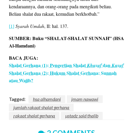
kendaraannya, dan orang-orang pada mengikuti beliau.
Beliau shalat dua rakaat, kemudian berkhotbah.”
[1]
Syarah Umdah
, II: hal. 137.
SUMBER: Buku “SHALAT-SHALAT SUNNAH” (HSA
Al-Hamdani)
BACA JUGA:
Shalat Gerhana (1): Pengertian Shalat
dan
Khusuf
Kusuf
Shalat Gerhana (2): Hukum Shalat Gerhana: Sunnah
atau Wajib?
Tagged:
hsa alhamdani
imam nawawi
jumlah rakaat shalat gerhana
rakaat shalat gerhana
ustadz said thalib
2 COMMENTS