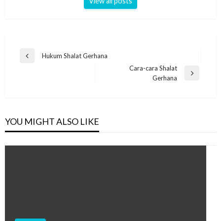
View all posts
Post
Hukum Shalat Gerhana
Previous
navigation
Cara-cara Shalat
Post
Next
Gerhana
Post
YOU MIGHT ALSO LIKE