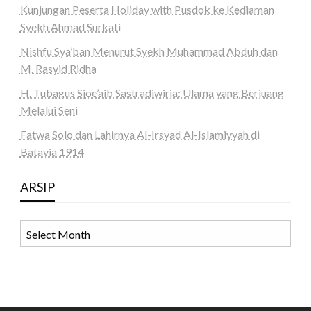
Kunjungan Peserta Holiday with Pusdok ke Kediaman
Syekh Ahmad Surkati
Nishfu Sya’ban Menurut Syekh Muhammad Abduh dan
M. Rasyid Ridha
H. Tubagus Sjoe’aib Sastradiwirja: Ulama yang Berjuang
Melalui Seni
Fatwa Solo dan Lahirnya Al-Irsyad Al-Islamiyyah di
Batavia 1914
ARSIP
ARSIP