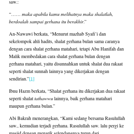
saw.:
“……
maka apabila kamu melihatnya maka shalatlah,
berdoalah sampai gerhana itu berakhir
.”
An-Nawawi berkata, “Menurut mazhab Syafi’i dan
sekelompok ahli hadits, shalat gerhana bulan sama caranya
dengan cara shalat gerhana matahari, tetapi Abu Hanifah dan
Malik membedakan cara shalat gerhana bulan dengan
gerhana matahari, yaitu disunnahkan untuk shalat dua rakaat
seperti shalat sunnah lainnya yang dikerjakan dengan
sendirian.”
[1]
Ibnu Hazm berkata, “Shalat gerhana itu dikerjakan dua rakaat
seperti shalat
tathawwu
lainnya, baik gerhana matahari
maupun gerhana bulan.”
Abi Bakrah menerangkan, “Kami sedang bersama Rasulullah
saw., kemudian terjadi gerhana. Rasulullah saw. lalu pergi ke
masjid dengan menarik selendangnya turun dari