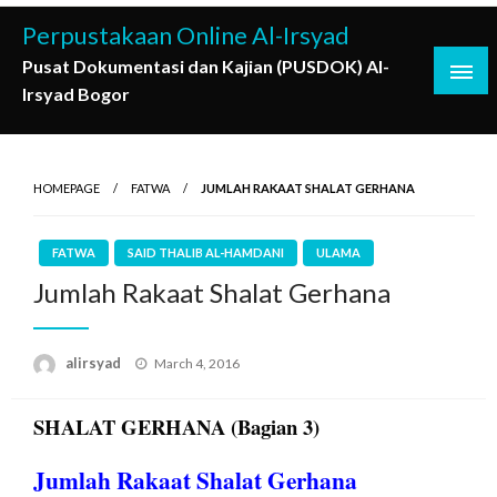
Skip
Perpustakaan Online Al-Irsyad
to
Pusat Dokumentasi dan Kajian (PUSDOK) Al-
content
Irsyad Bogor
HOMEPAGE
FATWA
JUMLAH RAKAAT SHALAT GERHANA
FATWA
SAID THALIB AL-HAMDANI
ULAMA
Jumlah Rakaat Shalat Gerhana
Posted
alirsyad
March 4, 2016
on
SHALAT GERHANA (Bagian 3)
Jumlah Rakaat Shalat Gerhana