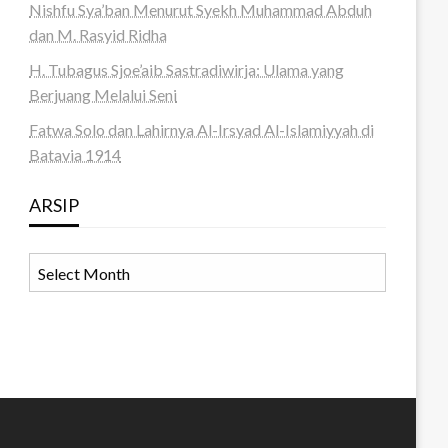
Nishfu Sya’ban Menurut Syekh Muhammad Abduh
dan M. Rasyid Ridha
H. Tubagus Sjoe’aib Sastradiwirja: Ulama yang
Berjuang Melalui Seni
Fatwa Solo dan Lahirnya Al-Irsyad Al-Islamiyyah di
Batavia 1914
ARSIP
ARSIP