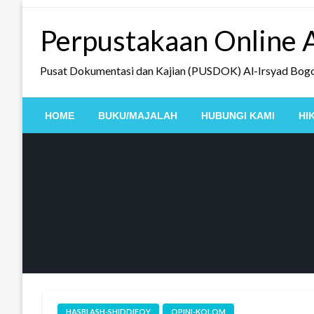
Skip
to
Perpustakaan Online A
content
Pusat Dokumentasi dan Kajian (PUSDOK) Al-Irsyad Bog
HOME
BUKU/MAJALAH
HUBUNGI KAMI
HI
HASBI ASH-SHIDDIEQY
OPINI-KOLOM