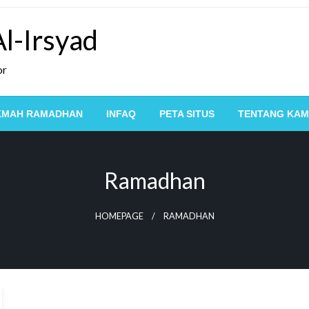
l-Irsyad
or
KMAH RAMADHAN
INFAQ
PETA SITUS
TENTANG KAM
Ramadhan
HOMEPAGE
RAMADHAN