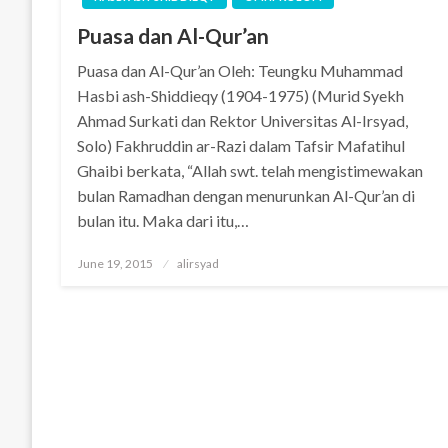
Puasa dan Al-Qur’an
Puasa dan Al-Qur’an Oleh: Teungku Muhammad
Hasbi ash-Shiddieqy (1904-1975) (Murid Syekh
Ahmad Surkati dan Rektor Universitas Al-Irsyad,
Solo) Fakhruddin ar-Razi dalam Tafsir Mafatihul
Ghaibi berkata, “Allah swt. telah mengistimewakan
bulan Ramadhan dengan menurunkan Al-Qur’an di
bulan itu. Maka dari itu,…
Posted
June 19, 2015
alirsyad
on