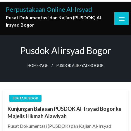
Skip
Perpustakaan Online Al-Irsyad
to
Pusat Dokumentasi dan Kajian (PUSDOK) Al-
content
Irsyad Bogor
Pusdok Alirsyad Bogor
HOMEPAGE
PUSDOK ALIRSYAD BOGOR
BERITA PUSDOK
Kunjungan Balasan PUSDOK Al-Irsyad Bogor ke
Majelis Hikmah Alawiyah
Pusat Dokumentasi (PUSDOK) dan Kajian Al-Irsyad