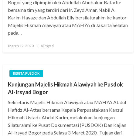
Bogor yang dipimpin oleh Abdullah Abubakar Batarfie
bersama tim yang terdiri dari Ir. Zeyd Amar, Nabil A.
Karim Hayaze dan Abdullah Elly bersilaturahim ke kantor
Majelis Hikmah Alawiyah atau MAHYA di Jakarta Selatan
pada…
Posted
March 12, 2020
alirsyad
on
BERITA PUSDOK
Kunjungan Majelis Hikmah Alawiyah ke Pusdok
Al-Irsyad Bogor
Sekretaris Majelis Hikmah Alawiyah atau MAHYA Abdul
Hafidz Al-Attas bersama Kepala Perpusatakaan Kanzul
Hikmah Ustadz Abdul Karim, melakukan kunjungan
Silaturahmi ke Pusat Dokumentasi (PUSDOK) Dan Kajian
Al-Irsyad Bogor pada Selasa 3 Maret 2020. Tujuan dari