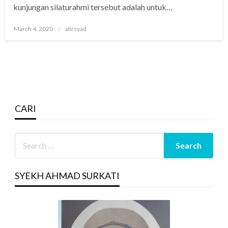
kunjungan silaturahmi tersebut adalah untuk…
Posted
March 4, 2020
alirsyad
on
CARI
SYEKH AHMAD SURKATI