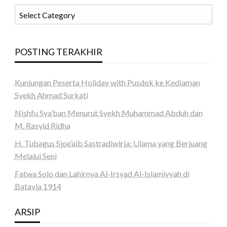
KATEGORI
POSTING TERAKHIR
Kunjungan Peserta Holiday with Pusdok ke Kediaman
Syekh Ahmad Surkati
Nishfu Sya’ban Menurut Syekh Muhammad Abduh dan
M. Rasyid Ridha
H. Tubagus Sjoe’aib Sastradiwirja: Ulama yang Berjuang
Melalui Seni
Fatwa Solo dan Lahirnya Al-Irsyad Al-Islamiyyah di
Batavia 1914
ARSIP