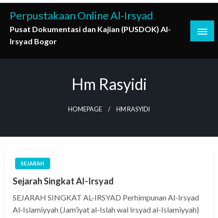
Skip
Perpustakaan Online Al-Irsyad
to
Pusat Dokumentasi dan Kajian (PUSDOK) Al-
content
Irsyad Bogor
Hm Rasyidi
HOMEPAGE
HM RASYIDI
SEJARAH
Sejarah Singkat Al-Irsyad
SEJARAH SINGKAT AL-IRSYAD Perhimpunan Al-Irsyad
Al-Islamiyyah (Jam’iyat al-Islah wal Irsyad al-Islamiyyah)