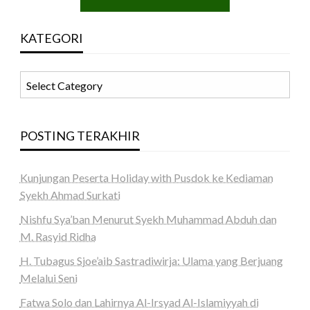
KATEGORI
KATEGORI
POSTING TERAKHIR
Kunjungan Peserta Holiday with Pusdok ke Kediaman
Syekh Ahmad Surkati
Nishfu Sya’ban Menurut Syekh Muhammad Abduh dan
M. Rasyid Ridha
H. Tubagus Sjoe’aib Sastradiwirja: Ulama yang Berjuang
Melalui Seni
Fatwa Solo dan Lahirnya Al-Irsyad Al-Islamiyyah di