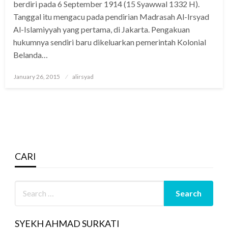
berdiri pada 6 September 1914 (15 Syawwal 1332 H).
Tanggal itu mengacu pada pendirian Madrasah Al-Irsyad
Al-Islamiyyah yang pertama, di Jakarta. Pengakuan
hukumnya sendiri baru dikeluarkan pemerintah Kolonial
Belanda…
Posted
January 26, 2015
alirsyad
on
CARI
SYEKH AHMAD SURKATI