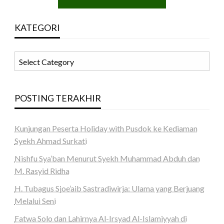
KATEGORI
KATEGORI
POSTING TERAKHIR
Kunjungan Peserta Holiday with Pusdok ke Kediaman
Syekh Ahmad Surkati
Nishfu Sya’ban Menurut Syekh Muhammad Abduh dan
M. Rasyid Ridha
H. Tubagus Sjoe’aib Sastradiwirja: Ulama yang Berjuang
Melalui Seni
Fatwa Solo dan Lahirnya Al-Irsyad Al-Islamiyyah di