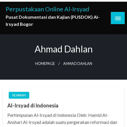
Skip
Perpustakaan Online Al-Irsyad
to
Pusat Dokumentasi dan Kajian (PUSDOK) Al-
content
Irsyad Bogor
Ahmad Dahlan
HOMEPAGE
AHMAD DAHLAN
SEJARAH
Al-Irsyad di Indonesia
Perhimpunan Al-Irsyad di Indonesia Oleh: Hamid Al-
Anshari Al-Irsyad adalah suatu pergerakan reformasi dan