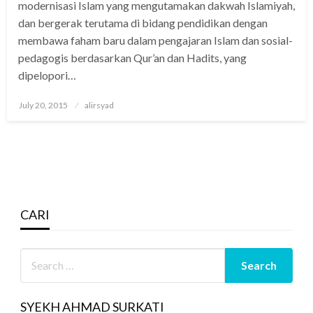
modernisasi Islam yang mengutamakan dakwah Islamiyah,
dan bergerak terutama di bidang pendidikan dengan
membawa faham baru dalam pengajaran Islam dan sosial-
pedagogis berdasarkan Qur’an dan Hadits, yang
dipelopori…
Posted
July 20, 2015
alirsyad
on
CARI
SYEKH AHMAD SURKATI