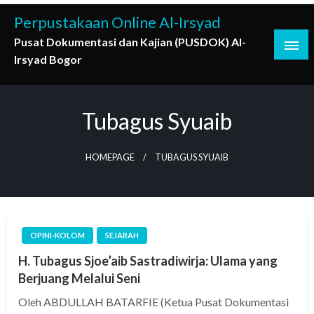
Skip
Perpustakaan Online Al-Irsyad
to
Pusat Dokumentasi dan Kajian (PUSDOK) Al-
content
Irsyad Bogor
Tubagus Syuaib
HOMEPAGE
TUBAGUS SYUAIB
OPINI-KOLOM
SEJARAH
H. Tubagus Sjoe’aib Sastradiwirja: Ulama yang
Berjuang Melalui Seni
Oleh ABDULLAH BATARFIE (Ketua Pusat Dokumentasi