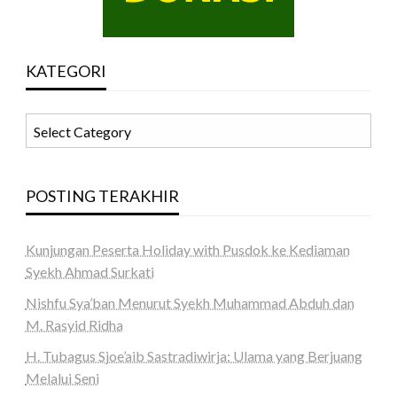
KATEGORI
KATEGORI
POSTING TERAKHIR
Kunjungan Peserta Holiday with Pusdok ke Kediaman
Syekh Ahmad Surkati
Nishfu Sya’ban Menurut Syekh Muhammad Abduh dan
M. Rasyid Ridha
H. Tubagus Sjoe’aib Sastradiwirja: Ulama yang Berjuang
Melalui Seni