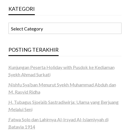
KATEGORI
KATEGORI
POSTING TERAKHIR
Kunjungan Peserta Holiday with Pusdok ke Kediaman
Syekh Ahmad Surkati
Nishfu Sya’ban Menurut Syekh Muhammad Abduh dan
M. Rasyid Ridha
H. Tubagus Sjoe’aib Sastradiwirja: Ulama yang Berjuang
Melalui Seni
Fatwa Solo dan Lahirnya Al-Irsyad Al-Islamiyyah di
Batavia 1914