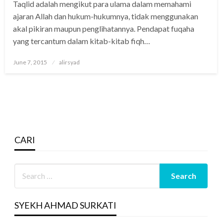
Taqlid adalah mengikut para ulama dalam memahami
ajaran Allah dan hukum-hukumnya, tidak menggunakan
akal pikiran maupun penglihatannya. Pendapat fuqaha
yang tercantum dalam kitab-kitab fiqh…
Posted
June 7, 2015
alirsyad
on
CARI
SYEKH AHMAD SURKATI