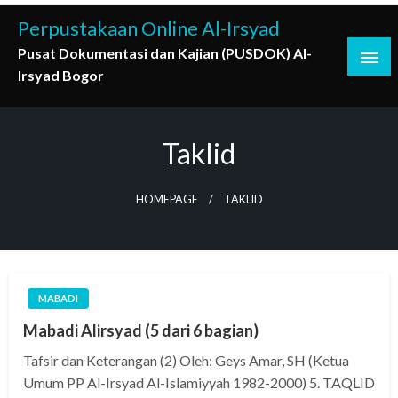
Skip
Perpustakaan Online Al-Irsyad
to
Pusat Dokumentasi dan Kajian (PUSDOK) Al-
content
Irsyad Bogor
Taklid
HOMEPAGE
TAKLID
MABADI
Mabadi Alirsyad (5 dari 6 bagian)
Tafsir dan Keterangan (2) Oleh: Geys Amar, SH (Ketua
Umum PP Al-Irsyad Al-Islamiyyah 1982-2000) 5. TAQLID