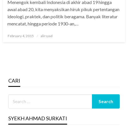
Menengok kembali Indonesia di akhir abad 19 hingga
awal abad 20, kita menyaksikan hiruk pikuk pertentangan
ideologi, praktek, dan politik beragama. Banyak literatur
mencatat, hingga periode 1930-an,…
Posted
February 4, 2015
alirsyad
on
CARI
SYEKH AHMAD SURKATI