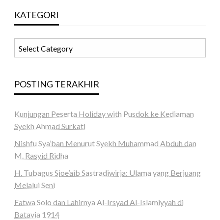
KATEGORI
KATEGORI
POSTING TERAKHIR
Kunjungan Peserta Holiday with Pusdok ke Kediaman
Syekh Ahmad Surkati
Nishfu Sya’ban Menurut Syekh Muhammad Abduh dan
M. Rasyid Ridha
H. Tubagus Sjoe’aib Sastradiwirja: Ulama yang Berjuang
Melalui Seni
Fatwa Solo dan Lahirnya Al-Irsyad Al-Islamiyyah di
Batavia 1914