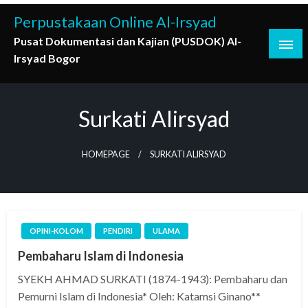
Skip
Perpustakaan Online Al-Irsyad
to
Pusat Dokumentasi dan Kajian (PUSDOK) Al-
content
Irsyad Bogor
Surkati Alirsyad
HOMEPAGE
SURKATI ALIRSYAD
OPINI-KOLOM
PENDIRI
ULAMA
Pembaharu Islam di Indonesia
SYEKH AHMAD SURKATI (1874-1943): Pembaharu dan
Pemurni Islam di Indonesia* Oleh: Katamsi Ginano**