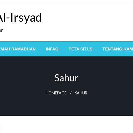
l-Irsyad
or
KMAH RAMADHAN
INFAQ
PETA SITUS
TENTANG KAM
Sahur
HOMEPAGE
SAHUR