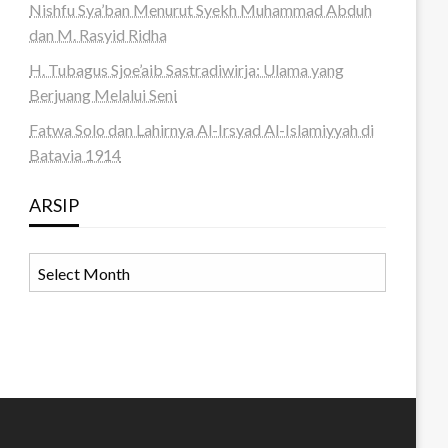
Nishfu Sya’ban Menurut Syekh Muhammad Abduh
dan M. Rasyid Ridha
H. Tubagus Sjoe’aib Sastradiwirja: Ulama yang
Berjuang Melalui Seni
Fatwa Solo dan Lahirnya Al-Irsyad Al-Islamiyyah di
Batavia 1914
ARSIP
ARSIP