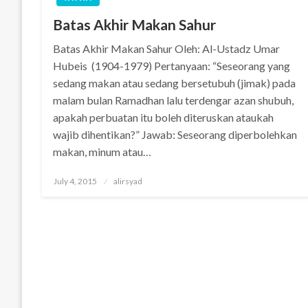
Batas Akhir Makan Sahur
Batas Akhir Makan Sahur Oleh: Al-Ustadz Umar
Hubeis (1904-1979) Pertanyaan: “Seseorang yang
sedang makan atau sedang bersetubuh (jimak) pada
malam bulan Ramadhan lalu terdengar azan shubuh,
apakah perbuatan itu boleh diteruskan ataukah
wajib dihentikan?” Jawab: Seseorang diperbolehkan
makan, minum atau…
Posted
July 4, 2015
alirsyad
on