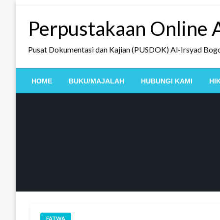
Skip
to
Perpustakaan Online A
content
Pusat Dokumentasi dan Kajian (PUSDOK) Al-Irsyad Bog
HOME
BUKU/MAJALAH
HUBUNGI KAMI
HI
FATWA