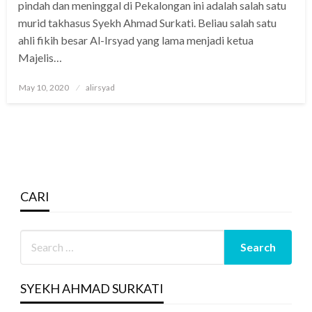
pindah dan meninggal di Pekalongan ini adalah salah satu
murid takhasus Syekh Ahmad Surkati. Beliau salah satu
ahli fikih besar Al-Irsyad yang lama menjadi ketua
Majelis…
Posted
May 10, 2020
alirsyad
on
CARI
SYEKH AHMAD SURKATI