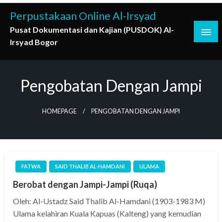
Skip
Perpustakaan Online Al-Irsyad
to
Pusat Dokumentasi dan Kajian (PUSDOK) Al-
content
Irsyad Bogor
Pengobatan Dengan Jampi
HOMEPAGE
PENGOBATAN DENGAN JAMPI
FATWA
SAID THALIB AL-HAMDANI
ULAMA
Berobat dengan Jampi-Jampi (Ruqa)
Oleh: Al-Ustadz Said Thalib Al-Hamdani (1903-1983 M)
Ulama kelahiran Kuala Kapuas (Kalteng) yang kemudian