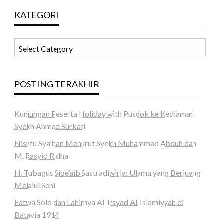
KATEGORI
KATEGORI
POSTING TERAKHIR
Kunjungan Peserta Holiday with Pusdok ke Kediaman
Syekh Ahmad Surkati
Nishfu Sya’ban Menurut Syekh Muhammad Abduh dan
M. Rasyid Ridha
H. Tubagus Sjoe’aib Sastradiwirja: Ulama yang Berjuang
Melalui Seni
Fatwa Solo dan Lahirnya Al-Irsyad Al-Islamiyyah di
Batavia 1914