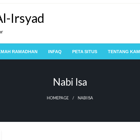
l-Irsyad
or
KMAH RAMADHAN
INFAQ
PETA SITUS
TENTANG KAM
Nabi Isa
HOMEPAGE
NABI ISA