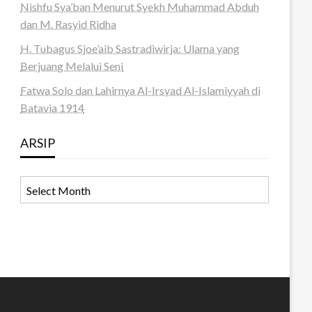
Nishfu Sya’ban Menurut Syekh Muhammad Abduh
dan M. Rasyid Ridha
H. Tubagus Sjoe’aib Sastradiwirja: Ulama yang
Berjuang Melalui Seni
Fatwa Solo dan Lahirnya Al-Irsyad Al-Islamiyyah di
Batavia 1914
ARSIP
ARSIP