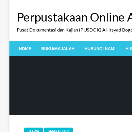
Skip
to
Perpustakaan Online A
content
Pusat Dokumentasi dan Kajian (PUSDOK) Al-Irsyad Bog
HOME
BUKU/MAJALAH
HUBUNGI KAMI
HI
FATWA
UMAR HUBEIS