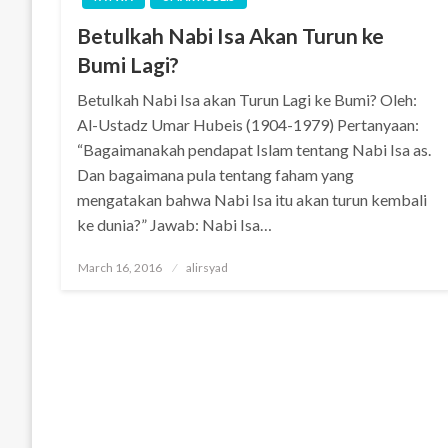
Betulkah Nabi Isa Akan Turun ke
Bumi Lagi?
Betulkah Nabi Isa akan Turun Lagi ke Bumi? Oleh:
Al-Ustadz Umar Hubeis (1904-1979) Pertanyaan:
“Bagaimanakah pendapat Islam tentang Nabi Isa as.
Dan bagaimana pula tentang faham yang
mengatakan bahwa Nabi Isa itu akan turun kembali
ke dunia?” Jawab: Nabi Isa…
Posted
March 16, 2016
alirsyad
on