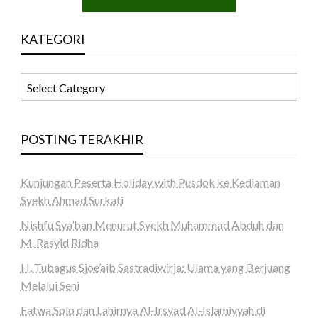
KATEGORI
KATEGORI
POSTING TERAKHIR
Kunjungan Peserta Holiday with Pusdok ke Kediaman
Syekh Ahmad Surkati
Nishfu Sya’ban Menurut Syekh Muhammad Abduh dan
M. Rasyid Ridha
H. Tubagus Sjoe’aib Sastradiwirja: Ulama yang Berjuang
Melalui Seni
Fatwa Solo dan Lahirnya Al-Irsyad Al-Islamiyyah di