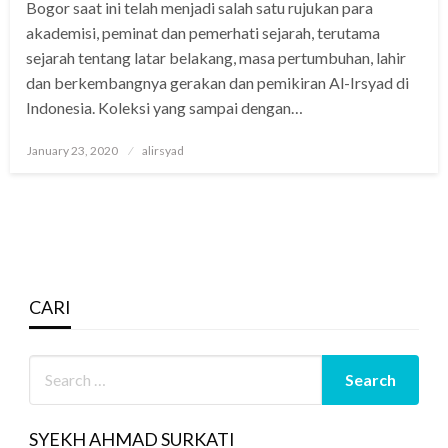
Bogor saat ini telah menjadi salah satu rujukan para
akademisi, peminat dan pemerhati sejarah, terutama
sejarah tentang latar belakang, masa pertumbuhan, lahir
dan berkembangnya gerakan dan pemikiran Al-Irsyad di
Indonesia. Koleksi yang sampai dengan…
Posted
January 23, 2020
alirsyad
on
CARI
SYEKH AHMAD SURKATI