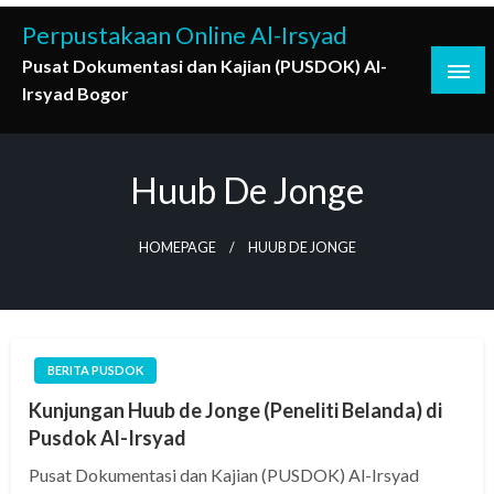
Skip
Perpustakaan Online Al-Irsyad
to
Pusat Dokumentasi dan Kajian (PUSDOK) Al-
content
Irsyad Bogor
Huub De Jonge
HOMEPAGE
HUUB DE JONGE
BERITA PUSDOK
Kunjungan Huub de Jonge (Peneliti Belanda) di
Pusdok Al-Irsyad
Pusat Dokumentasi dan Kajian (PUSDOK) Al-Irsyad