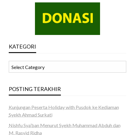
KATEGORI
KATEGORI
POSTING TERAKHIR
Kunjungan Peserta Holiday with Pusdok ke Kediaman
Syekh Ahmad Surkati
Nishfu Sya’ban Menurut Syekh Muhammad Abduh dan
M. Rasyid Ridha