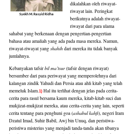
dikalahkan oleh riwayat-
riwayat lain. Peringkat
Syekh M. Rasyid Ridha
berikutnya adalah riwayat-
riwayat dari para ulama
sahabat yang berkenaan dengan pengertian-pengertian
bahasa atau amaliah yang ada pada masa mereka. Namun,
riwayat-riwayat yang
shahih
dari mereka itu tidak banyak
jumlahnya.
Kebanyakan tafsir
bil ma’tsur
(tafsir dengan riwayat)
bersumber dari para periwayat yang memperolehnya dari
kalangan zindik Yahudi dan Persia atau ahli kitab yang telah
memeluk Islam.
Hal itu terlihat dengan jelas pada cerita-
1)
cerita para rasul bersama kaum mereka, kitab-kitab suci dan
mukjizat-mukjizat mereka, atau cerita-cerita yang lain, seperti
cerita tentang para penghuni goa (
ashabul kahfi
), negeri Iram
Dzatul Imad, Suhir Babil, Awj bin Unuq, dan peristiwa-
peristiwa misterius yang menjadi tanda-tanda akan tibanya