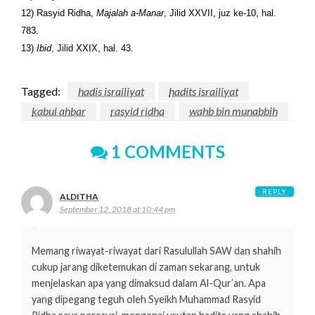
12) Rasyid Ridha,
Majalah a-Manar
, Jilid XXVII, juz ke-10, hal.
783.
13)
Ibid
, Jilid XXIX, hal. 43.
Tagged:
hadis israiliyat
hadits israiliyat
kabul ahbar
rasyid ridha
wahb bin munabbih
1 COMMENTS
REPLY
ALDITHA
September 12, 2018 at 10:44 pm
Memang riwayat-riwayat dari Rasulullah SAW dan shahih
cukup jarang diketemukan di zaman sekarang, untuk
menjelaskan apa yang dimaksud dalam Al-Qur’an. Apa
yang dipegang teguh oleh Syeikh Muhammad Rasyid