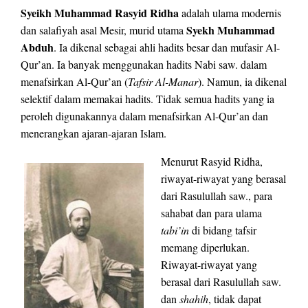
Syeikh Muhammad Rasyid Ridha
adalah ulama modernis
Syekh Muhammad
dan salafiyah asal Mesir, murid utama
Abduh
. Ia dikenal sebagai ahli hadits besar dan mufasir Al-
Qur’an. Ia banyak menggunakan hadits Nabi saw. dalam
menafsirkan Al-Qur’an (
Tafsir Al-Manar
). Namun, ia dikenal
selektif dalam memakai hadits. Tidak semua hadits yang ia
peroleh digunakannya dalam menafsirkan Al-Qur’an dan
menerangkan ajaran-ajaran Islam.
Menurut Rasyid Ridha,
riwayat-riwayat yang berasal
dari Rasulullah saw., para
sahabat dan para ulama
tabi’in
di bidang tafsir
memang diperlukan.
Riwayat-riwayat yang
berasal dari Rasulullah saw.
dan
shahih
, tidak dapat