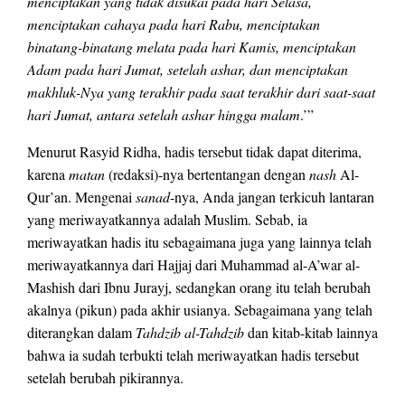
menciptakan yang tidak disukai pada hari Selasa,
menciptakan cahaya pada hari Rabu, menciptakan
binatang-binatang melata pada hari Kamis, menciptakan
Adam pada hari Jumat, setelah ashar, dan menciptakan
makhluk-Nya yang terakhir pada saat terakhir dari saat-saat
hari Jumat, antara setelah ashar hingga malam
.’”
Menurut Rasyid Ridha, hadis tersebut tidak dapat diterima,
karena
matan
(redaksi)-nya bertentangan dengan
nash
Al-
Qur’an. Mengenai
sanad
-nya, Anda jangan terkicuh lantaran
yang meriwayatkannya adalah Muslim. Sebab, ia
meriwayatkan hadis itu sebagaimana juga yang lainnya telah
meriwayatkannya dari Hajjaj dari Muhammad al-A’war al-
Mashish dari Ibnu Jurayj, sedangkan orang itu telah berubah
akalnya (pikun) pada akhir usianya. Sebagaimana yang telah
diterangkan dalam
Tahdzib al-Tahdzib
dan kitab-kitab lainnya
bahwa ia sudah terbukti telah meriwayatkan hadis tersebut
setelah berubah pikirannya.