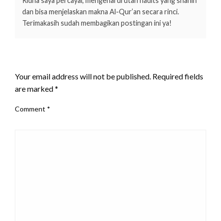
Ridha saya percayai, mengenai urutan hadits yang shahih
dan bisa menjelaskan makna Al-Qur’an secara rinci.
Terimakasih sudah membagikan postingan ini ya!
LEAVE A RESPONSE
Your email address will not be published.
Required fields
are marked
*
Comment
*