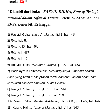
mereka.
*
13)
Diambil dari buku “
RASYID RIDHA, Konsep Teologi
*
”, oleh: A. Athaillah, hal.
Rasional dalam Tafsir al-Manar
53-58, penerbit: Erlangga.
1) Rasyid Ridha;
Tafsir Al-Manar
, jilid 1, hal. 7-8.
2)
Ibid
, hal. 8.
3)
Ibid
, jld IX, hal. 465.
4)
Ibid
, hal. 467.
5)
Ibid
, hal. 10.
6) Rasyid Ridha,
Majalah Al-Manar
, jld. 27, hal. 783.
7) Pada ayat itu ditegaskan: “
Sesungguhnya Tuhanmu adalah
Allah yang telah menciptakan langit dan bumi dalam enam hari,
kemudian Dia bersemayam di atas Arasy
.”
8) Rasyid Ridha,
op. cit
. jld. VIII, hal. 449.
9) Rasyid Ridha,
op. cit
, jld. IX, hal. 459.
10) Rasyid Ridha,
Majalah Al-Manar
, Jilid XXIX, juz ke-9, hal. 697.
11) Rasyid Ridha,
Tafsir al-Manar
, Jilid IV, hal. 343.