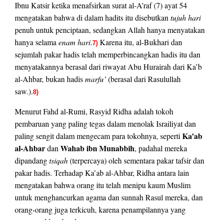
Ibnu Katsir ketika menafsirkan surat al-A’raf (7) ayat 54
mengatakan bahwa di dalam hadits itu disebutkan
tujuh hari
penuh untuk penciptaan, sedangkan Allah hanya menyatakan
hanya selama
enam hari
.
Karena itu, al-Bukhari dan
7)
sejumlah pakar hadis telah memperbincangkan hadis itu dan
menyatakannya berasal dari riwayat Abu Hurairah dari Ka’b
al-Ahbar, bukan hadis
marfu’
(berasal dari Rasulullah
saw.).
8)
Menurut Fahd al-Rumi, Rasyid Ridha adalah tokoh
pembaruan yang paling tegas dalam menolak Israiliyat dan
Ka’ab
paling sengit dalam mengecam para tokohnya, seperti
al-Ahbar
Wahab ibn Munabbih
dan
, padahal mereka
dipandang
tsiqah
(terpercaya) oleh sementara pakar tafsir dan
pakar hadis. Terhadap Ka’ab al-Ahbar, Ridha antara lain
mengatakan bahwa orang itu telah menipu kaum Muslim
untuk menghancurkan agama dan sunnah Rasul mereka, dan
orang-orang juga terkicuh, karena penampilannya yang