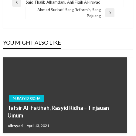
Post
Said Thalib Alhamdani, Ahli Fiqih Al-Irsyad
Previous
navigation
Ahmad Surkati: Sang Reformis, Sang
Post
Next
Pejuang
Post
YOU MIGHT ALSO LIKE
M. RASYID RIDHA
Tafsir Al-Fatihah, Rasyid Ridha – Tinjauan
Umum
alirsyad
April 13, 2021