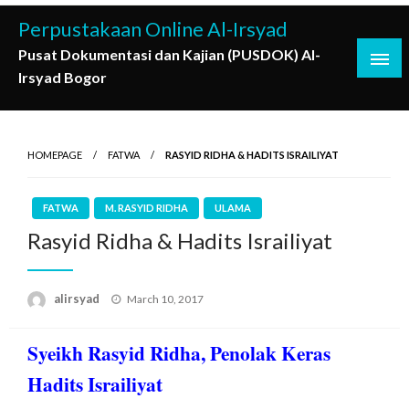
Skip
Perpustakaan Online Al-Irsyad
to
Pusat Dokumentasi dan Kajian (PUSDOK) Al-
content
Irsyad Bogor
HOMEPAGE
FATWA
RASYID RIDHA & HADITS ISRAILIYAT
FATWA
M. RASYID RIDHA
ULAMA
Rasyid Ridha & Hadits Israiliyat
Posted
alirsyad
March 10, 2017
on
Syeikh Rasyid Ridha, Penolak Keras
Hadits Israiliyat