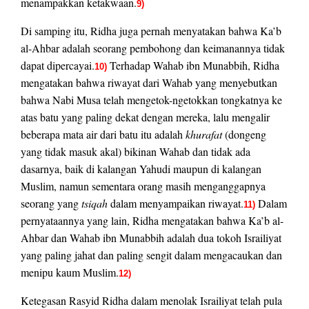
menampakkan ketakwaan.
9)
Di samping itu, Ridha juga pernah menyatakan bahwa Ka’b
al-Ahbar adalah seorang pembohong dan keimanannya tidak
dapat dipercayai.
Terhadap Wahab ibn Munabbih, Ridha
10)
mengatakan bahwa riwayat dari Wahab yang menyebutkan
bahwa Nabi Musa telah mengetok-ngetokkan tongkatnya ke
atas batu yang paling dekat dengan mereka, lalu mengalir
beberapa mata air dari batu itu adalah
khurafat
(dongeng
yang tidak masuk akal) bikinan Wahab dan tidak ada
dasarnya, baik di kalangan Yahudi maupun di kalangan
Muslim, namun sementara orang masih menganggapnya
seorang yang
tsiqah
dalam menyampaikan riwayat.
Dalam
11)
pernyataannya yang lain, Ridha mengatakan bahwa Ka’b al-
Ahbar dan Wahab ibn Munabbih adalah dua tokoh Israiliyat
yang paling jahat dan paling sengit dalam mengacaukan dan
menipu kaum Muslim.
12)
Ketegasan Rasyid Ridha dalam menolak Israiliyat telah pula