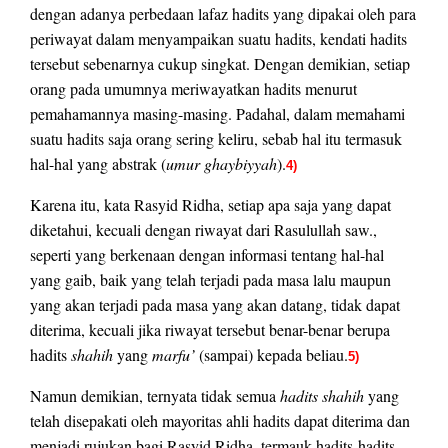
dengan adanya perbedaan lafaz hadits yang dipakai oleh para
periwayat dalam menyampaikan suatu hadits, kendati hadits
tersebut sebenarnya cukup singkat. Dengan demikian, setiap
orang pada umumnya meriwayatkan hadits menurut
pemahamannya masing-masing. Padahal, dalam memahami
suatu hadits saja orang sering keliru, sebab hal itu termasuk
hal-hal yang abstrak (
umur ghaybiyyah
).
4)
Karena itu, kata Rasyid Ridha, setiap apa saja yang dapat
diketahui, kecuali dengan riwayat dari Rasulullah saw.,
seperti yang berkenaan dengan informasi tentang hal-hal
yang gaib, baik yang telah terjadi pada masa lalu maupun
yang akan terjadi pada masa yang akan datang, tidak dapat
diterima, kecuali jika riwayat tersebut benar-benar berupa
hadits
shahih
yang
marfu’
(sampai) kepada beliau.
5)
Namun demikian, ternyata tidak semua
hadits shahih
yang
telah disepakati oleh mayoritas ahli hadits dapat diterima dan
menjadi rujukan bagi Rasyid Ridha, termauk hadits-hadits