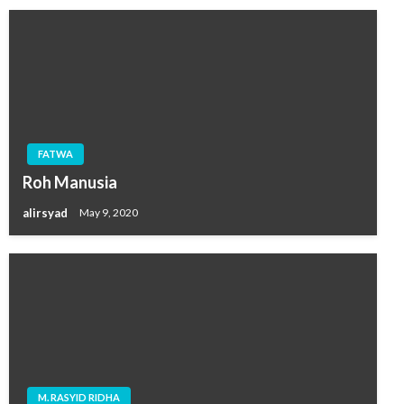
FATWA
Roh Manusia
alirsyad
May 9, 2020
M. RASYID RIDHA