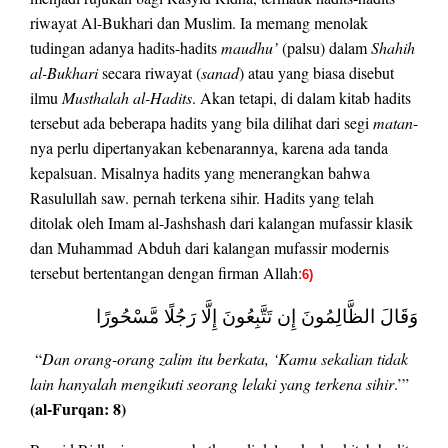
riwayat Al-Bukhari dan Muslim. Ia memang menolak
tudingan adanya hadits-hadits
maudhu’
(palsu) dalam
Shahih
al-Bukhari
secara riwayat (
sanad
) atau yang biasa disebut
ilmu
Musthalah al-Hadits
. Akan tetapi, di dalam kitab hadits
tersebut ada beberapa hadits yang bila dilihat dari segi
matan
-
nya perlu dipertanyakan kebenarannya, karena ada tanda
kepalsuan. Misalnya hadits yang menerangkan bahwa
Rasulullah saw. pernah terkena sihir. Hadits yang telah
ditolak oleh Imam al-Jashshash dari kalangan mufassir klasik
dan Muhammad Abduh dari kalangan mufassir modernis
tersebut bertentangan dengan firman Allah:
6)
وَقَالَ الظَّالِمُونَ إِن تَتَّبِعُونَ إِلَّا رَجُلًا مَّسْحُورًا
“
Dan orang-orang zalim itu berkata, ‘Kamu sekalian tidak
lain hanyalah mengikuti seorang lelaki yang terkena sihir
.’”
(al-Furqan: 8)