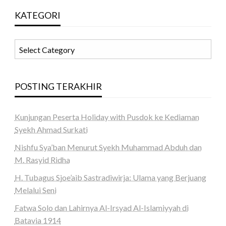
KATEGORI
KATEGORI
POSTING TERAKHIR
Kunjungan Peserta Holiday with Pusdok ke Kediaman
Syekh Ahmad Surkati
Nishfu Sya’ban Menurut Syekh Muhammad Abduh dan
M. Rasyid Ridha
H. Tubagus Sjoe’aib Sastradiwirja: Ulama yang Berjuang
Melalui Seni
Fatwa Solo dan Lahirnya Al-Irsyad Al-Islamiyyah di
Batavia 1914