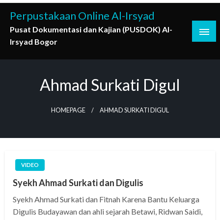
Skip
Perpustakaan Online Al-Irsyad
to
Pusat Dokumentasi dan Kajian (PUSDOK) Al-
content
Irsyad Bogor
Ahmad Surkati Digul
HOMEPAGE
AHMAD SURKATI DIGUL
VIDEO
Syekh Ahmad Surkati dan Digulis
Syekh Ahmad Surkati dan Fitnah Karena Bantu Keluarga
Digulis Budayawan dan ahli sejarah Betawi, Ridwan Saidi,